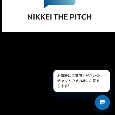
メ
イ
ン
コ
ン
テ
ン
ツ
へ
移
×
お気軽にご質問ください😊
動
チャットでその場にお答え
します!