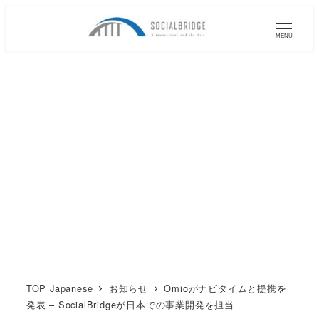
メ
イ
MENU
ン
コ
ン
テ
ン
ツ
へ
移
動
TOP Japanese
お知らせ
Omioがナビタイムと提携を
発表 – SocialBridgeが日本での事業開発を担当